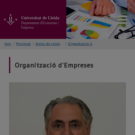
Anar
al
contingut
Universitat de Lleida
principal
Departament d'Economia i
de
Empresa
la
pàgina
Inici
/
Personal
/
Àrees de coneixement
/
Organització d'Empreses
Organització d'Empreses