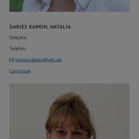
DARIES RAMON, NATALIA
Despatx:
Telèfon:
natalia.daries@udl.cat
Currículum