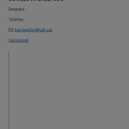
Despatx:
Telèfon:
luis.bonillo@udl.cat
Currículum