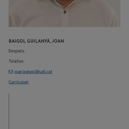
BAIGOL GUILANYÀ, JOAN
Despatx:
Telèfon:
joan.baigol@udl.cat
Currículum