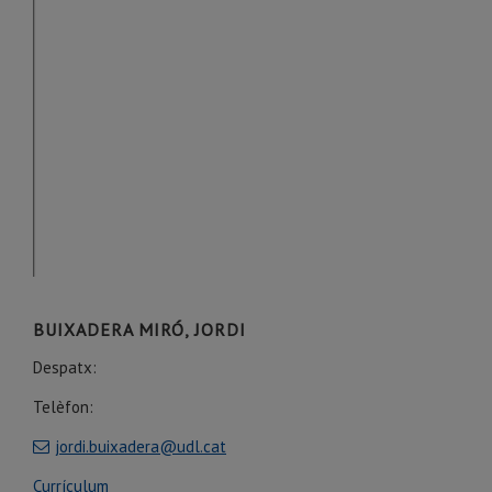
BUIXADERA MIRÓ, JORDI
Despatx:
Telèfon:
jordi.buixadera@udl.cat
Currículum