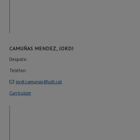
CAMUÑAS MENDEZ, JORDI
Despatx:
Telèfon:
jordi.camunas@udl.cat
Currículum