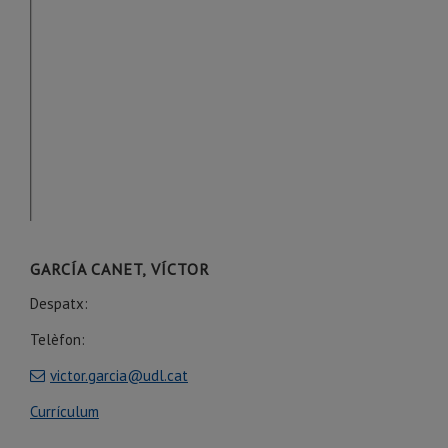
GARCÍA CANET, VÍCTOR
Despatx:
Telèfon:
victor.garcia@udl.cat
Currículum