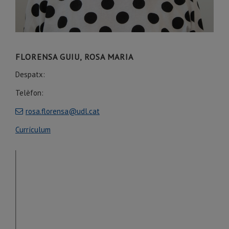
FLORENSA GUIU, ROSA MARIA
Despatx:
Telèfon:
rosa.florensa@udl.cat
Currículum