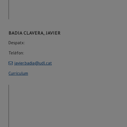
BADIA CLAVERA, JAVIER
Despatx:
Telèfon:
javier.badia@udl.cat
Currículum