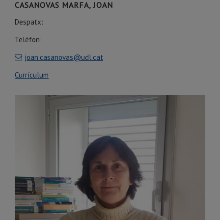
CASANOVAS MARFA, JOAN
Despatx:
Telèfon:
joan.casanovas@udl.cat
Currículum