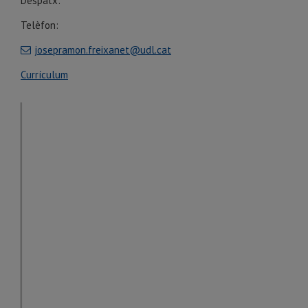
Despatx:
Telèfon:
josepramon.freixanet@udl.cat
Currículum