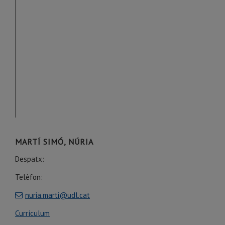
MARTÍ SIMÓ, NÚRIA
Despatx:
Telèfon:
nuria.marti@udl.cat
Currículum