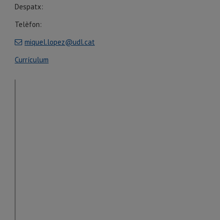
Despatx:
Telèfon:
miquel.lopez@udl.cat
Currículum