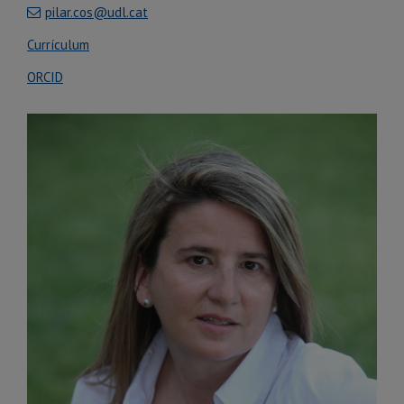
pilar.cos@udl.cat
Currículum
ORCID