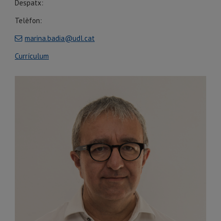
Despatx:
Telèfon:
marina.badia@udl.cat
Currículum