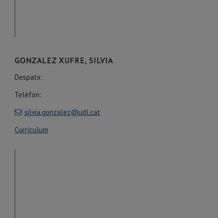
GONZALEZ XUFRE, SILVIA
Despatx:
Telèfon:
silvia.gonzalez@udl.cat
Currículum