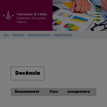
Anar
al
contingut
Universitat de Lleida
principal
Departament d'Economia i
de
Empresa
la
pàgina
Inici
/
Personal
/
Personal Docent
/
Detall Professor/a