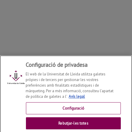
Configuració de privadesa
El web de la Universitat de Lleida utilitza galetes
pròpies i de tercers per gestionar les vostres
preferències amb finalitats estadístiques i de
màrqueting. Per a més informació, consulteu l’apartat
de política de galetes a l'
Avís legal
Departament d'Economia i Empresa
2026
© | Telf: +34
973 70 32 08
Configuració
Contactar
Rebutjar-les totes