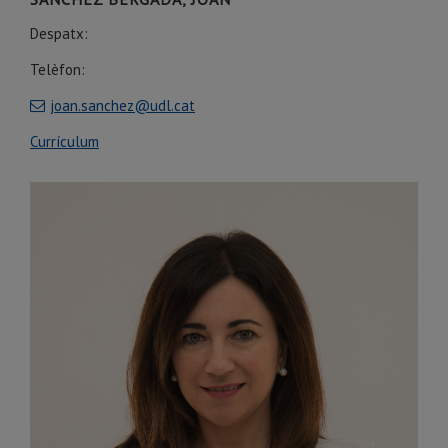
Despatx:
Telèfon:
joan.sanchez@udl.cat
Currículum