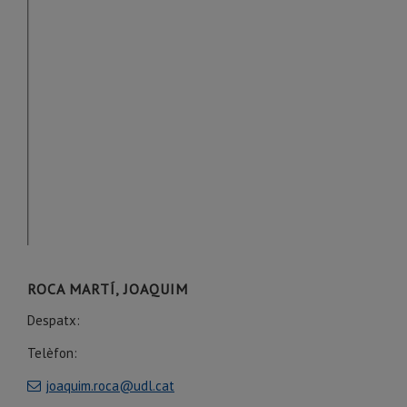
ROCA MARTÍ, JOAQUIM
Despatx:
Telèfon:
joaquim.roca@udl.cat