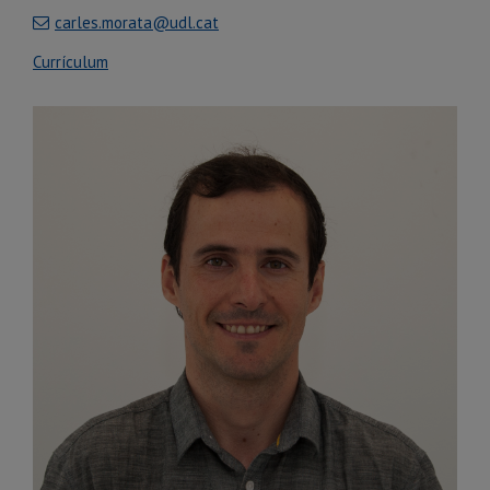
carles.morata@udl.cat
Currículum