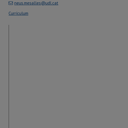
neus.mesalles@udl.cat
Currículum