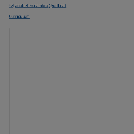
anabelen.cambra@udl.cat
Currículum