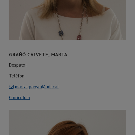
GRAÑÓ CALVETE, MARTA
Despatx:
Telèfon:
marta.granyo@udl.cat
Currículum