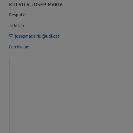
RIU VILA, JOSEP MARIA
Despatx:
Telèfon:
josepmaria.riu@udl.cat
Currículum