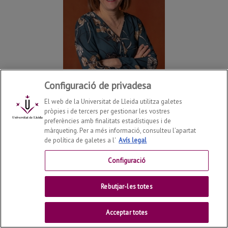
Configuració de privadesa
El web de la Universitat de Lleida utilitza galetes
pròpies i de tercers per gestionar les vostres
TENA TARRUELLA, ANNA
preferències amb finalitats estadístiques i de
màrqueting. Per a més informació, consulteu l’apartat
Despatx: 1.12
de política de galetes a l'
Avís legal
Telèfon: 973 70 32 21
Configuració
anna.tena@udl.cat
Rebutjar-les totes
Currículum
Acceptar totes