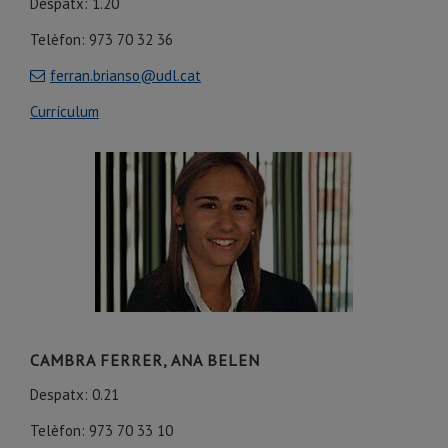
Despatx: 1.20
Telèfon: 973 70 32 36
ferran.brianso@udl.cat
Currículum
CAMBRA FERRER, ANA BELEN
Despatx: 0.21
Telèfon: 973 70 33 10