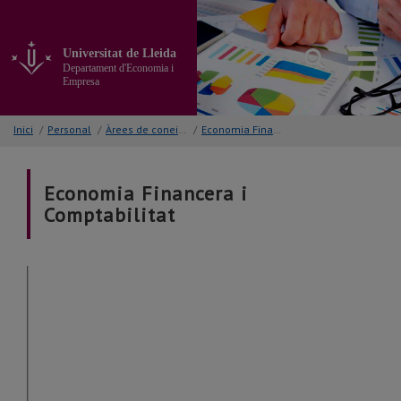
Anar
al
contingut
Universitat de Lleida
principal
Departament d'Economia i
de
Empresa
la
pàgina
Inici
/
Personal
/
Àrees de coneixement
/
Economia Financera i Comptabilitat
Economia Financera i
Comptabilitat