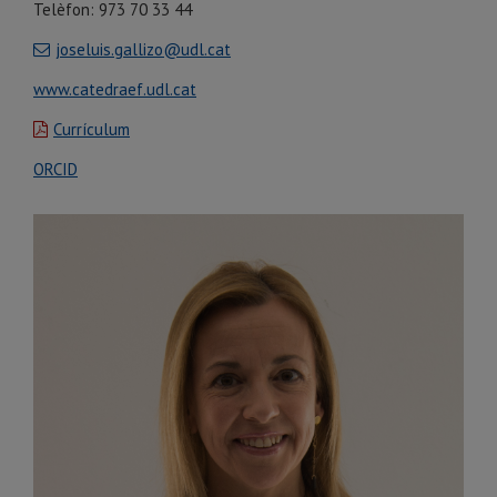
Telèfon: 973 70 33 44
joseluis.gallizo@udl.cat
www.catedraef.udl.cat
Currículum
ORCID