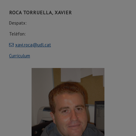
ROCA TORRUELLA, XAVIER
Despatx:
Telèfon:
xavi.roca@udl.cat
Currículum