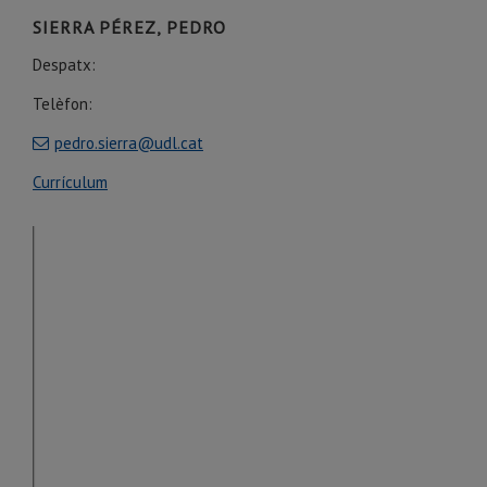
SIERRA PÉREZ, PEDRO
Despatx:
Telèfon:
pedro.sierra@udl.cat
Currículum