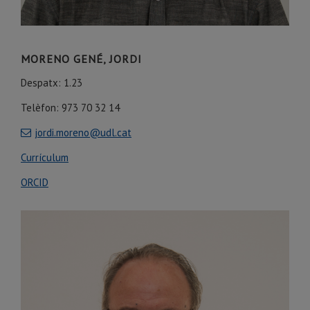
MORENO GENÉ, JORDI
Despatx: 1.23
Telèfon: 973 70 32 14
jordi.moreno@udl.cat
Currículum
ORCID