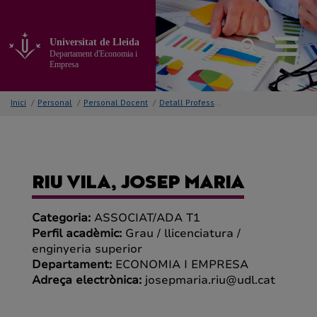
Anar
al
contingut
Universitat de Lleida
principal
Departament d'Economia i
de
Empresa
la
pàgina
Inici
/
Personal
/
Personal Docent
/
Detall Professor/a