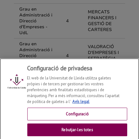
Configuració de privadesa
El web de la Universitat de Lleida utilitza galetes
pròpies i de tercers per gestionar les vostres
preferències amb finalitats estadístiques i de
màrqueting. Per a més informació, consulteu l’apartat
de política de galetes a l'
Avís legal
Departament d'Economia i Empresa
2026
© | Telf: +34
973 70 32 08
Configuració
Contactar
Rebutjar-les totes