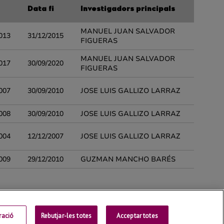
ració
Rebutjar-les totes
Contactar
Acceptar totes
Universitat de Lleida