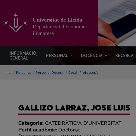
Anar
al
contingut
Universitat de Lleida
principal
Departament d'Economia
de
la
i Empresa
pàgina
INFORMACIÓ
PERSONAL
DOCÈNCIA
RECERCA
GENERAL
Inici
/
Personal
/
Personal Docent
/
Detall Professor/a