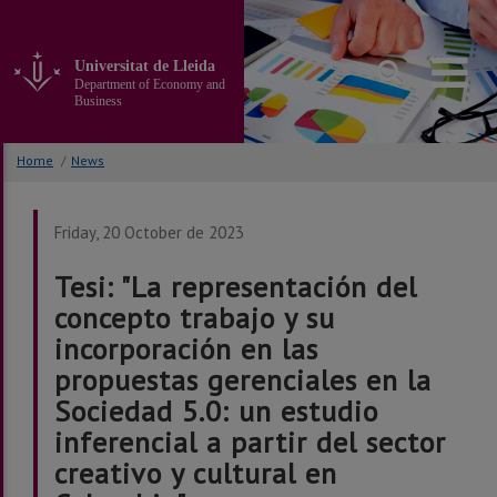
Go
to
the
Universitat de Lleida
main
Department of Economy and
content
Business
of
the
Home
/
News
page
Friday, 20 October de 2023
Tesi: "La representación del
concepto trabajo y su
incorporación en las
propuestas gerenciales en la
Sociedad 5.0: un estudio
inferencial a partir del sector
creativo y cultural en