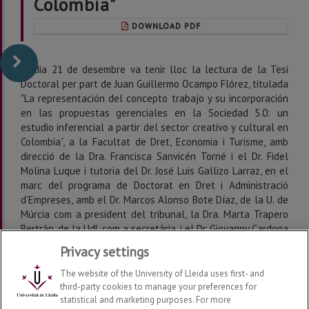
Colombia"
DOWNLOAD PDF
El dia 21 de desembre va tenir lloc la lectura de la Tesi
Doctoral per part de Juan Guillermo Ocampo Flórez, titulada
"La representación del concepto trabajo y su incorporación
en las propuestas gerenciales en la Sociedad 5.0: un
estudio inferencial a partir del sector creativo y cultural en
Colombia
”, a la Facultat de Dret, Economia i Turisme, amb
direcció de la Dra. Francisca Sanvicén Torné i el Dr. Fidel
Molina Luque i tutoria del Dr. José Luis Gallizo Larraz, en el
marc del programa de Doctorat en Dret i Administració
d’Empreses, amb el Dr. Marcos Alonso Bote Díaz, de la U. de
Múrcia com a president del tribunal, la Dra. Marta Trapero
Bertrán, de la UdL com a secretària, i el Dr. Giovanny Cardona
Montoya, de la Institución Universitaria CEIPA com a vocal.
Privacy settings
The website of the University of Lleida uses first- and
third-party cookies to manage your preferences for
statistical and marketing purposes. For more