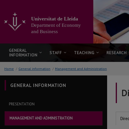
Go
to
the
Universitat de Lleida
main
Department of Economy
content
of
and Business
the
page
GENERAL
STAFF
TEACHING
RESEARCH
INFORMATION
Home
/
General information
/
Management and Administration
GENERAL INFORMATION
Di
PRESENTATION
MANAGEMENT AND ADMINISTRATION
Dire