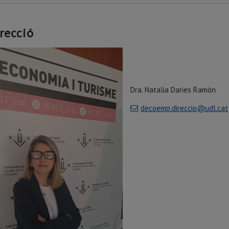
recció
Dra. Natalia Daries Ramón
decoemp.direccio@udl.cat