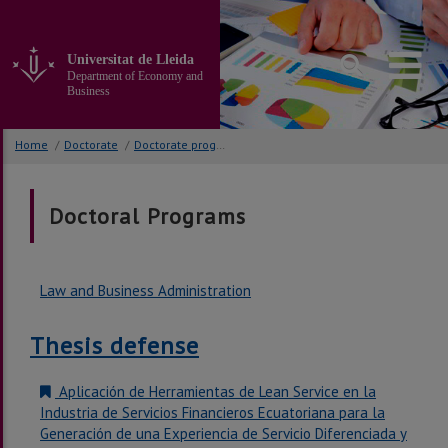
Go
to
the
Universitat de Lleida
main
Department of Economy and
content
Business
of
the
Home
/
Doctorate
/
Doctorate programs
page
Doctoral Programs
Law and Business Administration
Thesis defense
Aplicación de Herramientas de Lean Service en la
Industria de Servicios Financieros Ecuatoriana para la
Generación de una Experiencia de Servicio Diferenciada y