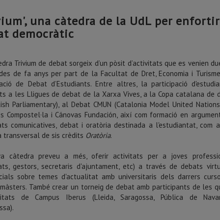
vium', una càtedra de la UdL per enfortir
at democràtic
dra Trivium de debat sorgeix d’un pòsit d’activitats que es venien du
des de fa anys per part de la Facultat de Dret, Economia i Turisme
pació de Debat d’Estudiants. Entre altres, la participació d'estudia
ts a les Lligues de debat de la Xarxa Vives, a la Copa catalana de 
itish Parliamentary), al Debat CMUN (Catalonia Model United Nations)
os Compostel·la i Cánovas Fundación, així com formació en argument
tats comunicatives, debat i oratòria destinada a l'estudiantat, com a
 transversal de sis crèdits
Oratòria
.
a càtedra preveu a més, oferir activitats per a joves professi
ats, gestors, secretaris d'ajuntament, etc) a través de debats virtu
cials sobre temes d'actualitat amb universitaris dels darrers curs
 màsters. També crear un torneig de debat amb participants de les q
sitats de Campus Iberus (Lleida, Saragossa, Pública de Nava
ssa).