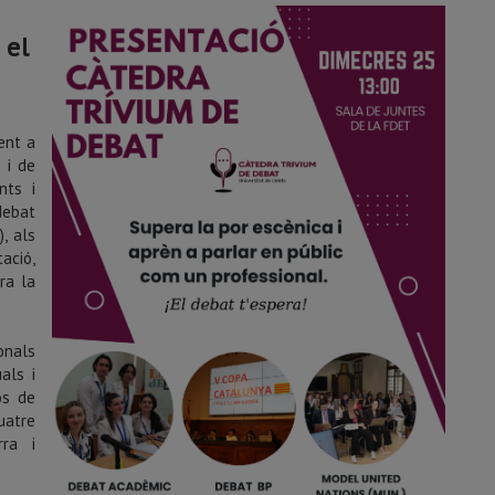
 el
ent a
 i de
nts i
debat
, als
ació,
ra la
onals
als i
os de
uatre
rra i