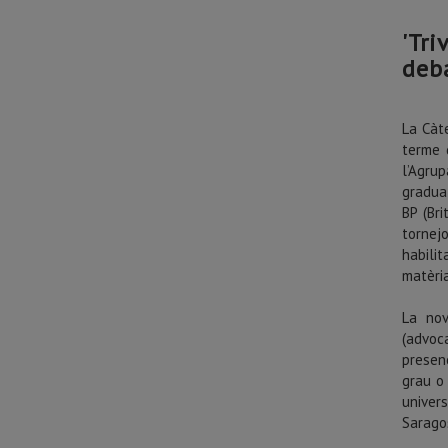
'Tri
deb
La Càte
terme 
l’Agru
gradua
BP (Br
tornej
habili
matèria
La nov
(advoc
presen
grau o
univer
Sarago