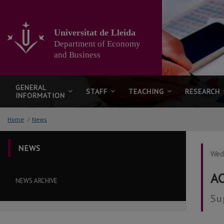
Go
to
the
Universitat de Lleida
main
Department of Economy
content
of
and Business
the
page
GENERAL
STAFF
TEACHING
RESEARCH
INFORMATION
Home
/
News
NEWS
Wed
A
NEWS ARCHIVE
Su