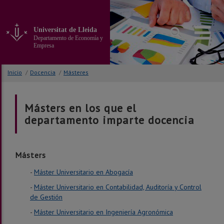
Ir
al
contenido
Universitat de Lleida
principal
Departamento de Economía y
de
Empresa
la
página
Inicio
/
Docencia
/
Másteres
Másters en los que el
departamento imparte docencia
Másters
-
Máster Universitario en Abogacía
-
Máster Universitario en Contabilidad, Auditoría y Control
de Gestión
-
Máster Universitario en Ingeniería Agronómica