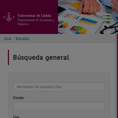
Ir
al
contenido
Universitat de Lleida
principal
Departamento de Economía y
de
Empresa
la
página
Inicio
/
Buscador
Búsqueda general
Introdueixi
les
paraules
Desde:
clau
Fins: