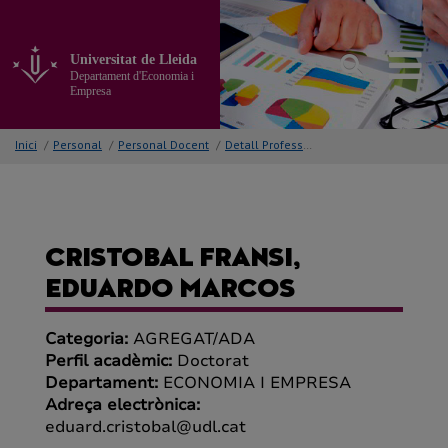
Anar
al
contingut
Universitat de Lleida
principal
Departament d'Economia i
de
Empresa
la
pàgina
Inici
/
Personal
/
Personal Docent
/
Detall Professor/a