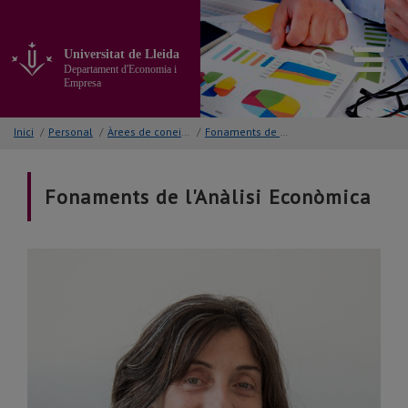
Anar
al
contingut
Universitat de Lleida
principal
Departament d'Economia i
de
Empresa
la
pàgina
Inici
/
Personal
/
Àrees de coneixement
/
Fonaments de l'Anàlisi Econòmica
Fonaments de l'Anàlisi Econòmica