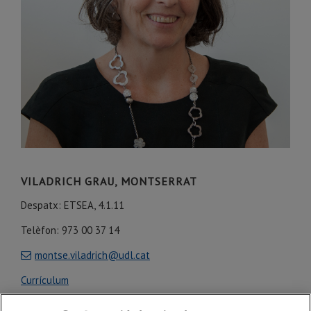
VILADRICH GRAU, MONTSERRAT
Despatx: ETSEA, 4.1.11
Telèfon: 973 00 37 14
montse.viladrich@udl.cat
Currículum
ORCID