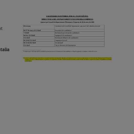
nt
talia