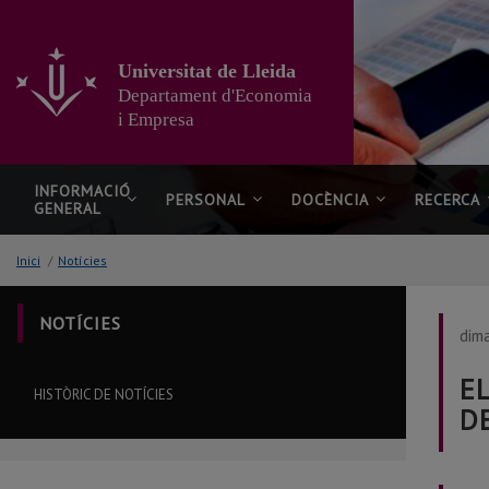
Anar
al
contingut
Universitat de Lleida
principal
Departament d'Economia
de
la
i Empresa
pàgina
INFORMACIÓ
PERSONAL
DOCÈNCIA
RECERCA
GENERAL
Inici
/
Notícies
NOTÍCIES
dima
E
HISTÒRIC DE NOTÍCIES
D