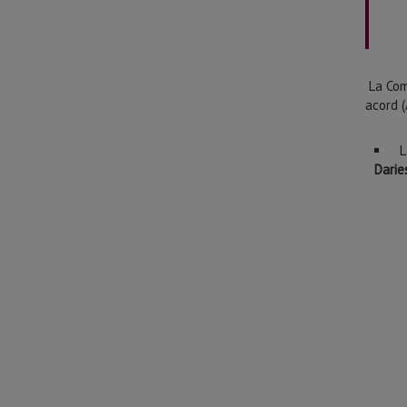
La Comi
acord 
L
Darie