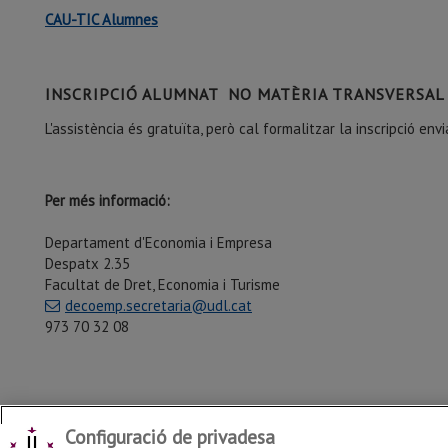
CAU-TIC Alumnes
INSCRIPCIÓ ALUMNAT NO MATÈRIA TRANSVERSAL
L'assistència és gratuïta, però cal formalitzar la inscripció env
Per més informació:
Departament d'Economia i Empresa
Despatx 2.35
Facultat de Dret, Economia i Turisme
decoemp.secretaria@udl.cat
973 70 32 08
Configuració de privadesa