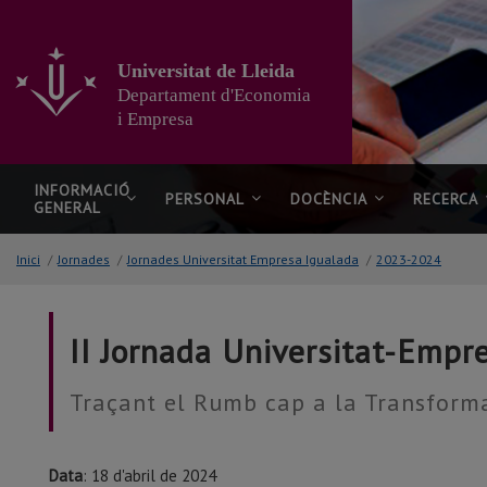
Anar
al
contingut
Universitat de Lleida
principal
Departament d'Economia
de
la
i Empresa
pàgina
INFORMACIÓ
PERSONAL
DOCÈNCIA
RECERCA
GENERAL
Inici
/
Jornades
/
Jornades Universitat Empresa Igualada
/
2023-2024
II Jornada Universitat-Empr
Traçant el Rumb cap a la Transforma
Data
: 18 d'abril de 2024