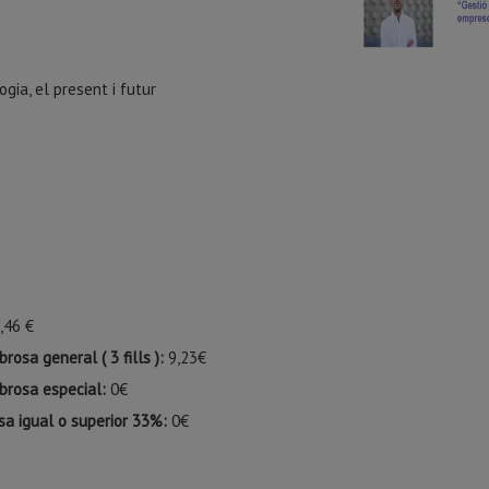
gia, el present i futur
,46 €
rosa general ( 3 fills ):
9,23€
brosa especial:
0€
sa igual o superior 33%:
0€