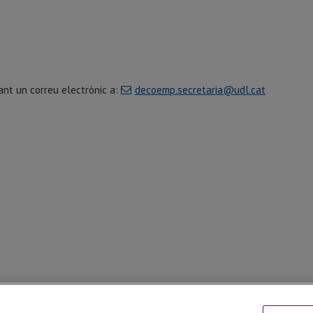
iant un correu electrònic a:
decoemp.secretaria@udl.cat