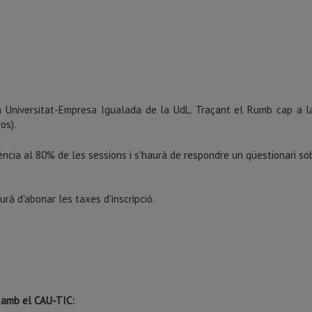
ada Universitat-Empresa Igualada de la UdL. Traçant el Rumb cap a 
os).
istència al 80% de les sessions i s'haurà de respondre un qüestionari s
urà d'abonar les taxes d'inscripció.
r amb el CAU-TIC: