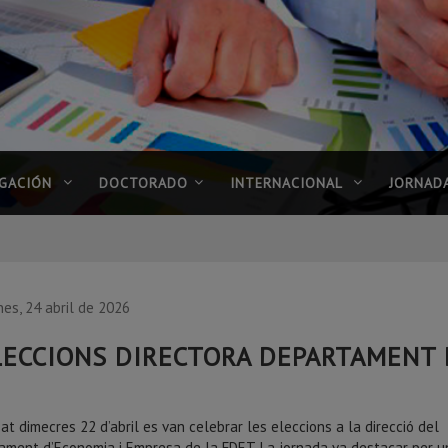
IGACIÓN
DOCTORADO
INTERNACIONAL
JORNAD
nes, 24 abril de 2026
LECCIONS DIRECTORA DEPARTAMENT 
at dimecres 22 d’abril es van celebrar les eleccions a la direcció del
ament d’Economia i Empresa de la FDET. La jornada va destacar per u