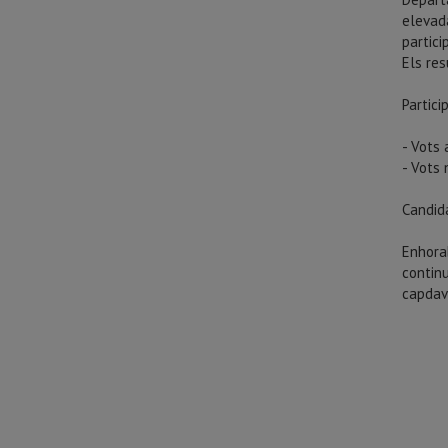
elevad
partici
Els re
Partici
- Vots 
- Vots 
Candid
Enhora
continu
capdav