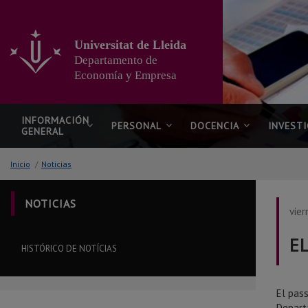
Ir
al
contenido
Universitat de Lleida
principal
Departamento de
de
la
Economía y Empresa
página
INFORMACIÓN
PERSONAL
DOCENCIA
INVEST
GENERAL
Inicio
/
Noticias
NOTICIAS
vier
E
HISTÓRICO DE NOTÍCIAS
El pass
Depart