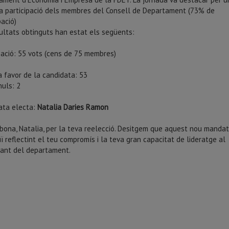
a participació dels membres del Consell de Departament (73% de
pació)
sultats obtinguts han estat els següents:
pació:
55 vots (cens de 75 membres)
a favor de la candidata: 53
nuls: 2
ata electa:
Natalia Daries Ramon
bona, Natalia, per la teva reelecció. Desitgem que aquest nou manda
ï reflectint el teu compromís i la teva gran capacitat de lideratge al
ant del departament.