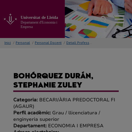
Anar
al
contingut
Universitat de Lleida
principal
Departament d'Economia i
de
Empresa
la
pàgina
Inici
/
Personal
/
Personal Docent
/
Detall Professor/a