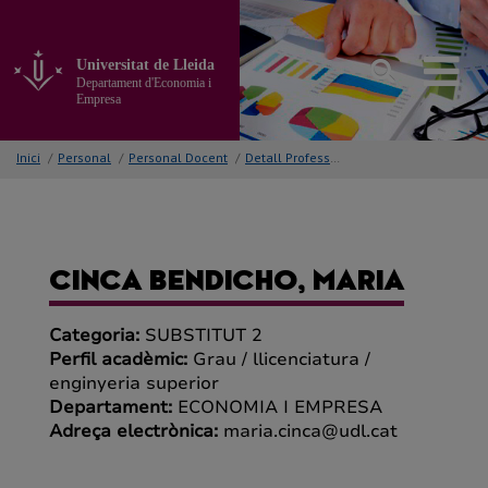
Anar
al
contingut
Universitat de Lleida
principal
Departament d'Economia i
de
Empresa
la
pàgina
Inici
/
Personal
/
Personal Docent
/
Detall Professor/a