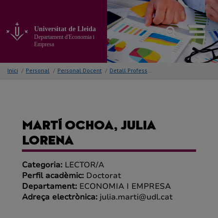
Anar
al
contingut
Universitat de Lleida
principal
Departament d'Economia i
de
Empresa
la
pàgina
Inici
/
Personal
/
Personal Docent
/
Detall Professor/a